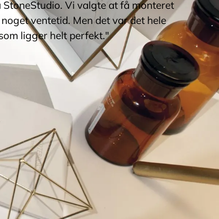
a StoneStudio. Vi valgte at få monteret
noget ventetid. Men det var det hele
som ligger helt perfekt."