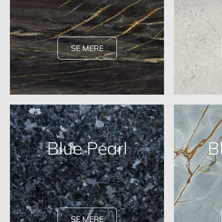
SE MERE
Blue Pearl
B
SE MERE