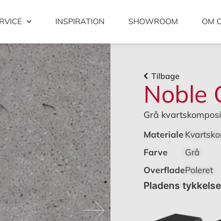
RVICE
INSPIRATION
SHOWROOM
OM 
Tilbage
Noble 
Grå kvartskomposit
Materiale
Kvartsko
Farve
Grå
Overflade
Poleret
Pladens tykkels