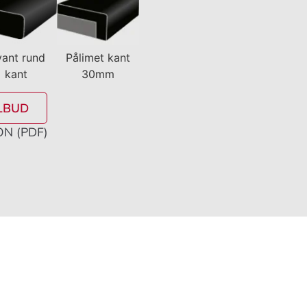
yant rund
Pålimet kant
kant
30mm
LBUD
N (PDF)