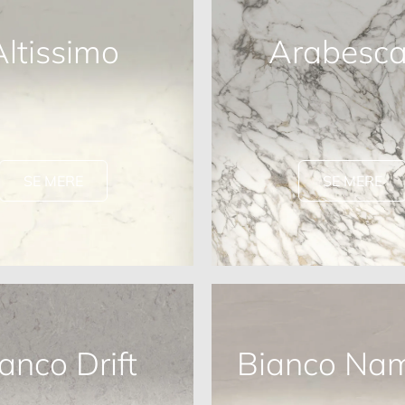
Altissimo
Arabesca
SE MERE
SE MERE
anco Drift
Bianco Nam