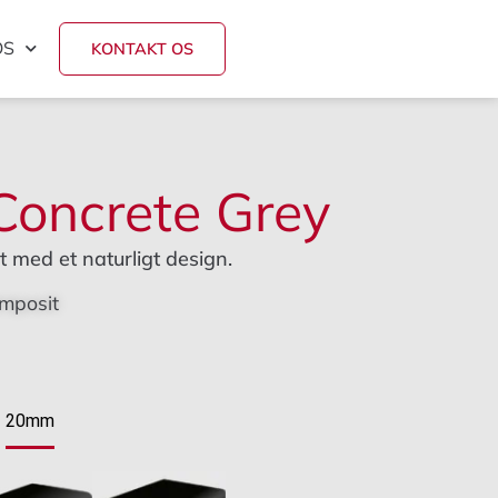
OS
KONTAKT OS
Concrete Grey
 med et naturligt design.
mposit
e
20mm