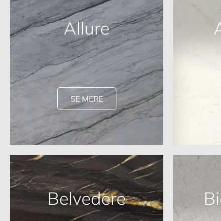
Allure
SE MERE
Belvedere
Bi