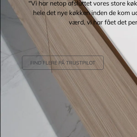
"Vi har netop afsluttet vores store kø
hele det nye køkken inden de kom ud
værd, vi har fået det pe
FIND FLERE PÅ TRUSTPILOT