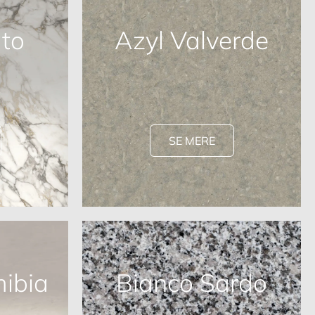
to
Azyl Valverde
SE MERE
ibia
Bianco Sardo