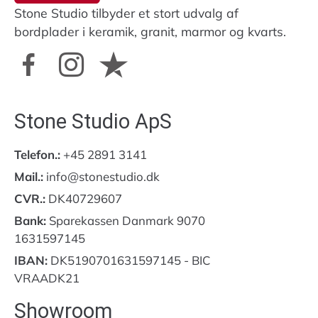
Stone Studio tilbyder et stort udvalg af
bordplader i keramik, granit, marmor og kvarts.
Stone Studio ApS
Telefon.:
+45 2891 3141
Mail.:
info@stonestudio.dk
CVR.:
DK40729607
Bank:
Sparekassen Danmark 9070
1631597145
IBAN:
DK5190701631597145 - BIC
VRAADK21
Showroom