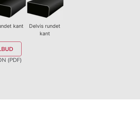
undet kant
Delvis rundet
kant
LBUD
N (PDF)