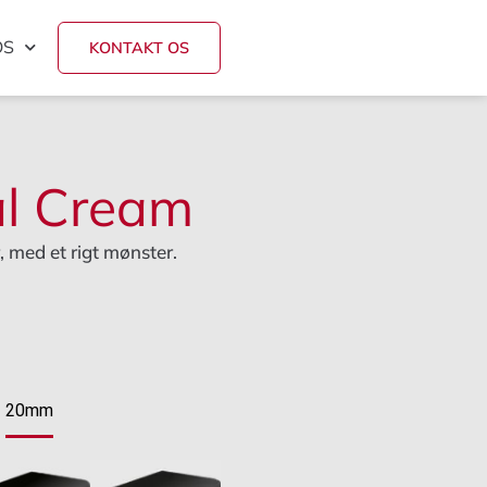
OS
KONTAKT OS
al Cream
, med et rigt mønster.
e
20mm