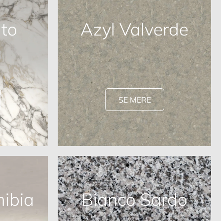
to
Azyl Valverde
SE MERE
ibia
Bianco Sardo