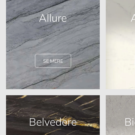
Allure
SE MERE
Belvedere
Bi