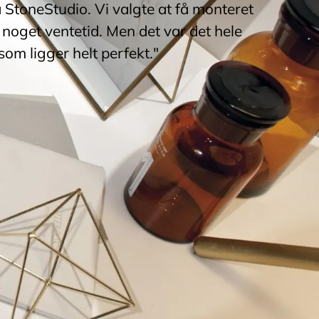
a StoneStudio. Vi valgte at få monteret
noget ventetid. Men det var det hele
som ligger helt perfekt."