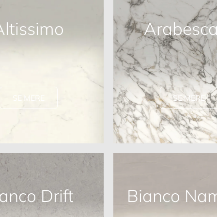
Altissimo
Arabesca
SE MERE
SE MERE
anco Drift
Bianco Nam