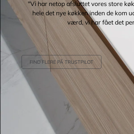
"Vi har netop afsluttet vores store kø
hele det nye køkken inden de kom ud
værd, vi har fået det pe
FIND FLERE PÅ TRUSTPILOT