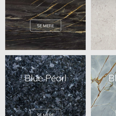
SE MERE
Blue Pearl
B
SE MERE