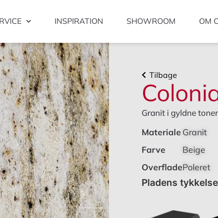
RVICE
INSPIRATION
SHOWROOM
OM 
Tilbage
Coloni
Granit i gyldne toner
Materiale
Granit
Farve
Beige
Overflade
Poleret
Pladens tykkels