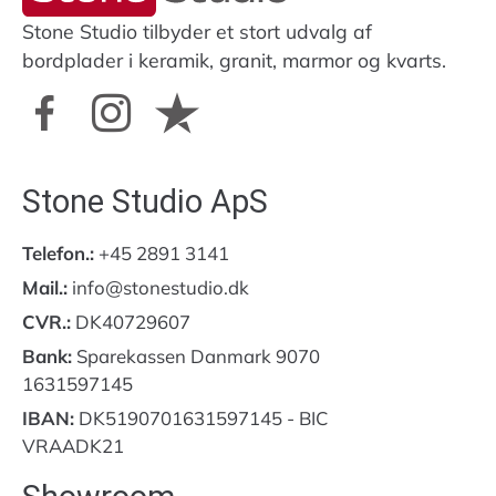
Stone Studio tilbyder et stort udvalg af
bordplader i keramik, granit, marmor og kvarts.
Stone Studio ApS
Telefon.:
+45 2891 3141
Mail.:
info@stonestudio.dk
CVR.:
DK40729607
Bank:
Sparekassen Danmark 9070
1631597145
IBAN:
DK5190701631597145 - BIC
VRAADK21