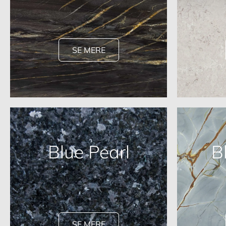
SE MERE
Blue Pearl
B
SE MERE