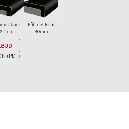
imet kant
Pålimet kant
20mm
30mm
LBUD
N (PDF)