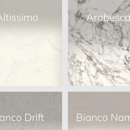
Altissimo
Arabesca
SE MERE
SE MERE
anco Drift
Bianco Nam