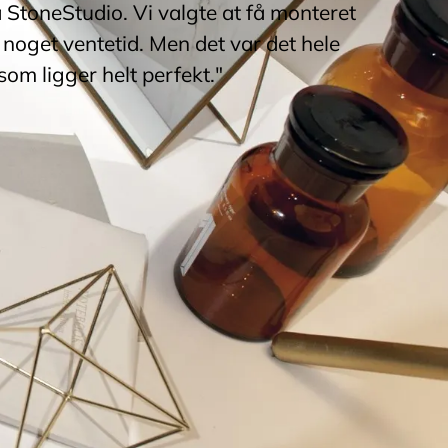
a StoneStudio. Vi valgte at få monteret
noget ventetid. Men det var det hele
som ligger helt perfekt."