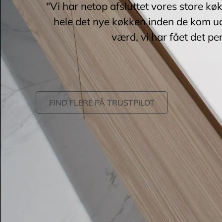
"Vi har netop afsluttet vores store kø
hele det nye køkken inden de kom ud
værd, vi har fået det pe
FIND FLERE PÅ TRUSTPILOT