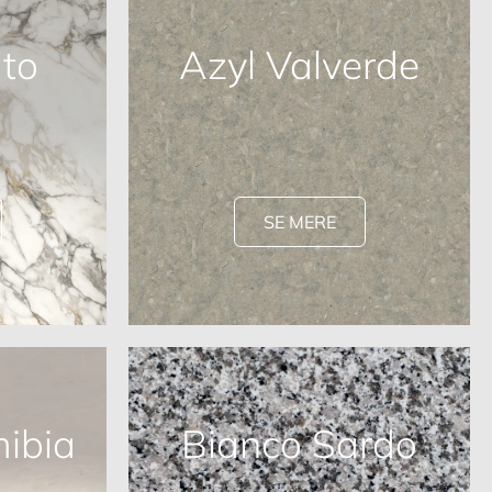
to
Azyl Valverde
SE MERE
ibia
Bianco Sardo