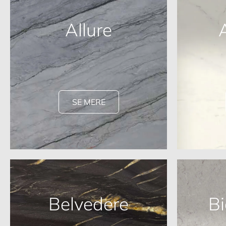
Allure
SE MERE
Belvedere
Bi