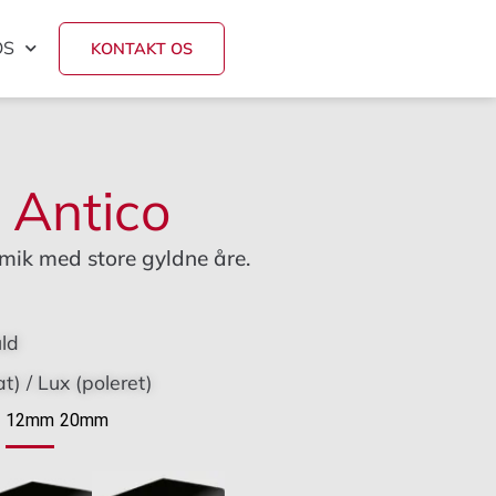
OS
KONTAKT OS
Antico
mik med store gyldne åre.
ld
t) / Lux (poleret)
e
12mm
20mm