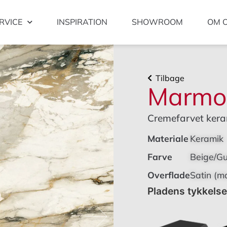
RVICE
INSPIRATION
SHOWROOM
OM 
Tilbage
Marmo 
Cremefarvet kera
Materiale
Keramik
Farve
Beige/Gu
Overflade
Satin (ma
Pladens tykkels