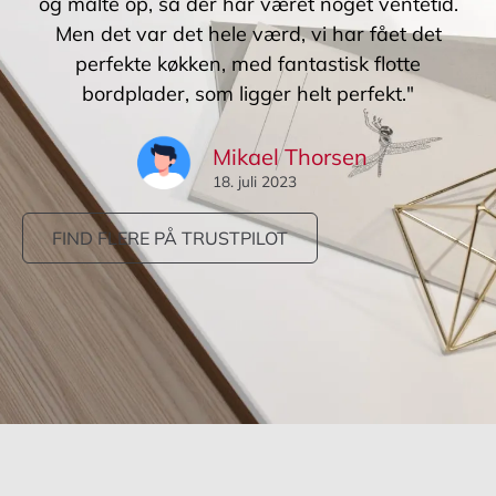
og målte op, så der har været noget ventetid.
Men det var det hele værd, vi har fået det
perfekte køkken, med fantastisk flotte
bordplader, som ligger helt perfekt."
Mikael Thorsen
18. juli 2023
FIND FLERE PÅ TRUSTPILOT