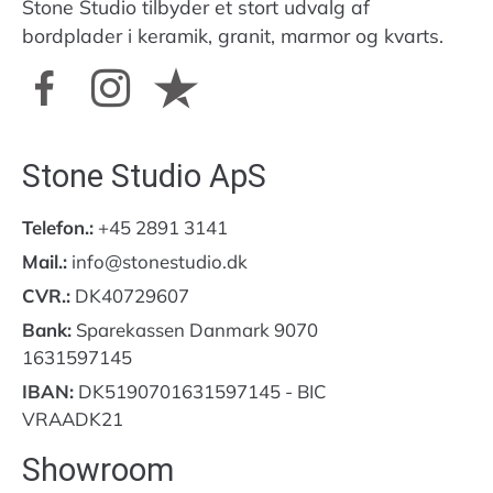
Stone Studio tilbyder et stort udvalg af
bordplader i keramik, granit, marmor og kvarts.
Stone Studio ApS
Telefon.:
+45 2891 3141
Mail.:
info@stonestudio.dk
CVR.:
DK40729607
Bank:
Sparekassen Danmark 9070
1631597145
IBAN:
DK5190701631597145 - BIC
VRAADK21
Showroom