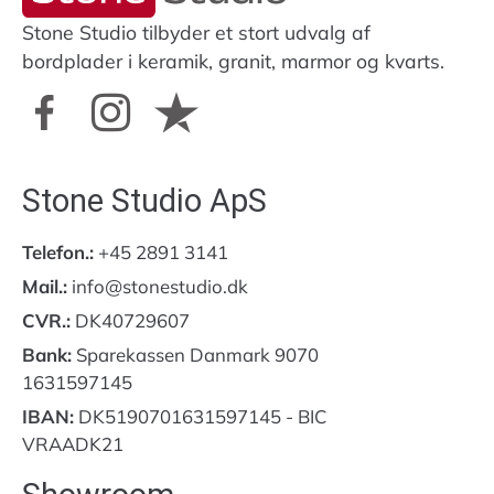
Stone Studio tilbyder et stort udvalg af
bordplader i keramik, granit, marmor og kvarts.
Stone Studio ApS
Telefon.:
+45 2891 3141
Mail.:
info@stonestudio.dk
CVR.:
DK40729607
Bank:
Sparekassen Danmark 9070
1631597145
IBAN:
DK5190701631597145 - BIC
VRAADK21