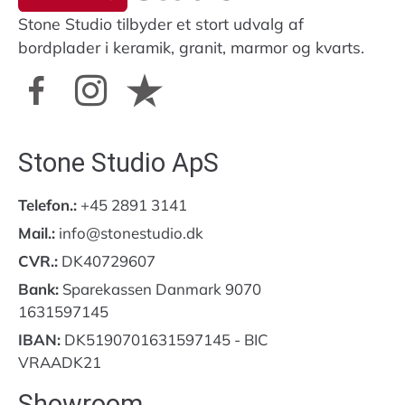
Stone Studio tilbyder et stort udvalg af
bordplader i keramik, granit, marmor og kvarts.
Stone Studio ApS
Telefon.:
+45 2891 3141
Mail.:
info@stonestudio.dk
CVR.:
DK40729607
Bank:
Sparekassen Danmark 9070
1631597145
IBAN:
DK5190701631597145 - BIC
VRAADK21
Showroom