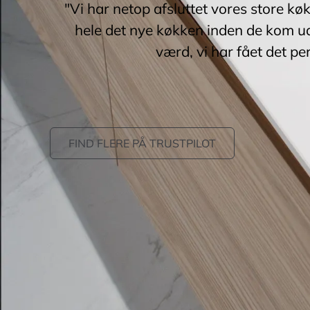
"Vi har netop afsluttet vores store kø
hele det nye køkken inden de kom ud
værd, vi har fået det pe
FIND FLERE PÅ TRUSTPILOT