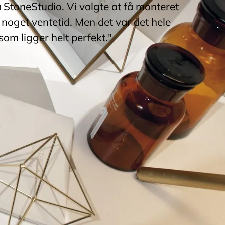
a StoneStudio. Vi valgte at få monteret
noget ventetid. Men det var det hele
som ligger helt perfekt."