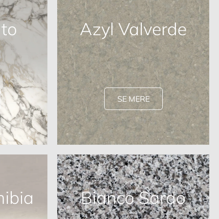
to
Azyl Valverde
SE MERE
ibia
Bianco Sardo