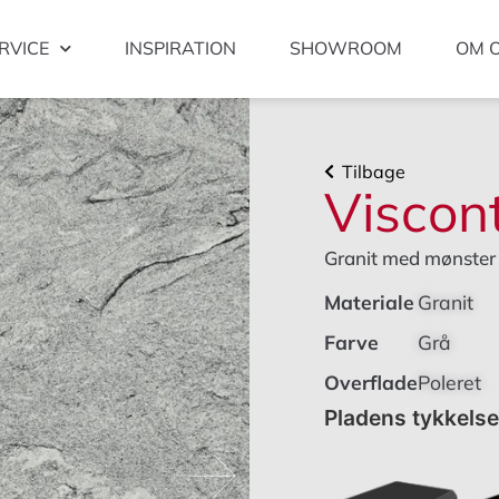
RVICE
INSPIRATION
SHOWROOM
OM 
Tilbage
Viscon
Granit med mønster i
Materiale
Granit
Farve
Grå
Overflade
Poleret
Pladens tykkels