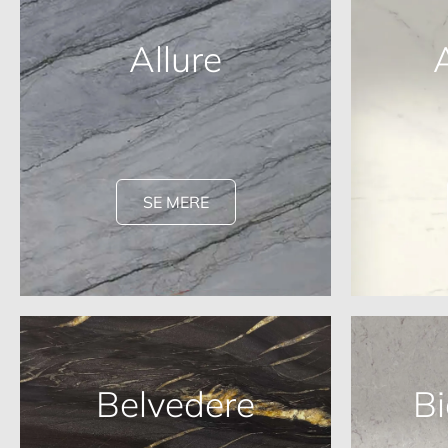
Allure
SE MERE
Belvedere
Bi