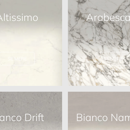
Altissimo
Arabesca
SE MERE
SE MERE
anco Drift
Bianco Nam