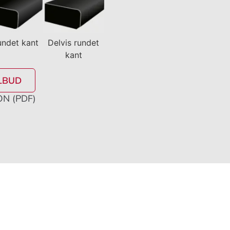
undet kant
Delvis rundet
kant
LBUD
N (PDF)