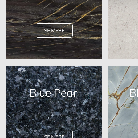
SE MERE
Blue Pearl
B
SE MERE